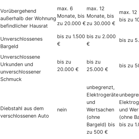
max. 6
max. 12
Vorübergehend
max. 12
Monate, bis
Monate, bis
außerhalb der Wohnung
bis zu 1
zu 20.000 €
zu 30.000 €
befindlicher Hausrat
bis zu 1.500
bis zu 2.000
Unverschlossenes
bis zu 5
€
€
Bargeld
Unverschlossene
bis zu
bis zu
Urkunden und
bis zu 5
20.000 €
25.000 €
unverschlossener
Schmuck
unbegrenzt,
Elektrogeräte
unbegre
und
Elektrog
Diebstahl aus dem
nein
Wertsachen
und Wer
verschlossenen Auto
(ohne
(ohne Ba
Bargeld) bis
bis zu 1
zu 500 €