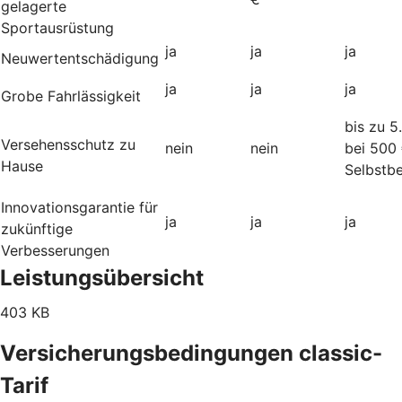
gelagerte
Sportausrüstung
ja
ja
ja
Neuwertentschädigung
ja
ja
ja
Grobe Fahrlässigkeit
bis zu 5
Versehensschutz zu
nein
nein
bei 500
Hause
Selbstbe
Innovationsgarantie für
ja
ja
ja
zukünftige
Verbesserungen
Leistungsübersicht
403 KB
Versicherungsbedingungen classic-
Tarif