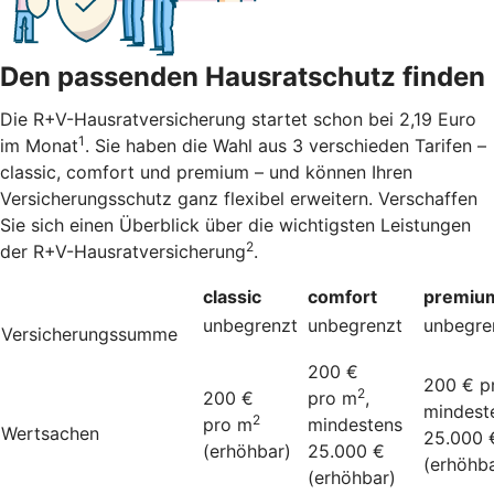
Den passenden Hausratschutz finden
Die R+V-Hausratversicherung startet schon bei 2,19 Euro
1
im Monat
. Sie haben die Wahl aus 3 verschieden Tarifen –
classic, comfort und premium – und können Ihren
Versicherungsschutz ganz flexibel erweitern. Verschaffen
Sie sich einen Überblick über die wichtigsten Leistungen
2
der R+V-Hausratversicherung
.
classic
comfort
premiu
unbegrenzt
unbegrenzt
unbegre
Versicherungssumme
200 €
200 € p
2
200 €
pro m
,
mindest
2
pro m
mindestens
Wertsachen
25.000 
(erhöhbar)
25.000 €
(erhöhba
(erhöhbar)