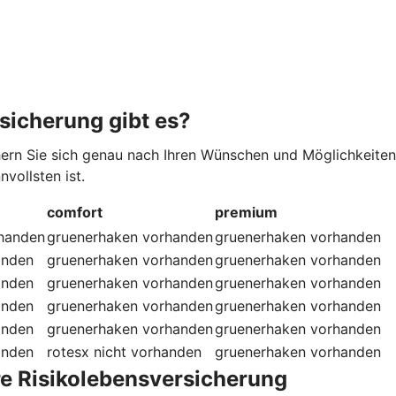
sicherung gibt es?
hern Sie sich genau nach Ihren Wünschen und Möglichkeiten
vollsten ist.
comfort
premium
handen
gruenerhaken
vorhanden
gruenerhaken
vorhanden
anden
gruenerhaken
vorhanden
gruenerhaken
vorhanden
anden
gruenerhaken
vorhanden
gruenerhaken
vorhanden
anden
gruenerhaken
vorhanden
gruenerhaken
vorhanden
anden
gruenerhaken
vorhanden
gruenerhaken
vorhanden
anden
rotesx
nicht vorhanden
gruenerhaken
vorhanden
re Risikolebensversicherung