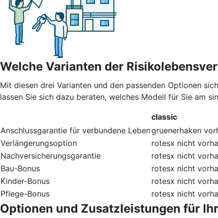
Welche Varianten der Risikolebensver
Mit diesen drei Varianten und den passenden Optionen sic
lassen Sie sich dazu beraten, welches Modell für Sie am sinn
classic
Anschlussgarantie für verbundene Leben
gruenerhaken
vor
Verlängerungsoption
rotesx
nicht vorh
Nachversicherungsgarantie
rotesx
nicht vorh
Bau-Bonus
rotesx
nicht vorh
Kinder-Bonus
rotesx
nicht vorh
Pflege-Bonus
rotesx
nicht vorh
Optionen und Zusatzleistungen für Ih