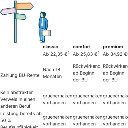
classic
comfort
premium
2
2
Ab 22,35 €
Ab 25,83 €
Ab 34,92 €
Rückwirkend
Rückwirke
Nach 18
ab Beginn
ab Beginn
Zahlung BU-Rente
Monaten
der BU
der BU
Kein abstrakter
gruenerhaken
gruenerhaken
gruenerhak
Verweis in einen
vorhanden
vorhanden
vorhanden
anderen Beruf
Leistung bereits ab
gruenerhaken
gruenerhaken
gruenerhak
50 %
vorhanden
vorhanden
vorhanden
Berufsunfähigkeit