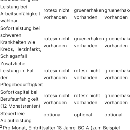
Leistung bei
rotesx
nicht
gruenerhaken
gruenerhak
Arbeitsunfähigkeit
vorhanden
vorhanden
vorhanden
wählbar
Sofortleistung bei
schweren
rotesx
nicht
gruenerhaken
gruenerhak
Krankheiten wie
vorhanden
vorhanden
vorhanden
Krebs, Herzinfarkt,
Schlaganfall
Zusätzliche
Leistung im Fall
rotesx
nicht
rotesx
nicht
gruenerhak
der
vorhanden
vorhanden
vorhanden
Pflegebedürftigkeit
Sofortkapital bei
rotesx
nicht
rotesx
nicht
gruenerhak
Berufsunfähigkeit
vorhanden
vorhanden
vorhanden
(12 Monatsrenten)
Steuerfreie
optional
optional
optional
Ablaufleistung
2
Pro Monat, Eintrittsalter 18 Jahre, BG A (zum Beispiel