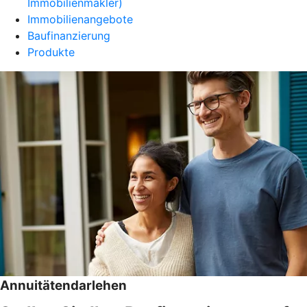
Immobilienmakler)
Immobilienangebote
Baufinanzierung
Produkte
Annuitätendarlehen