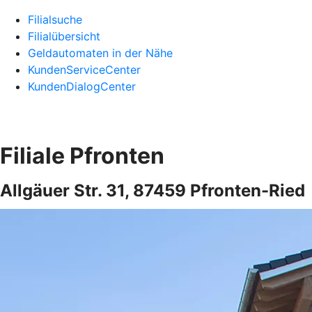
Filialsuche
Filialübersicht
Geldautomaten in der Nähe
KundenServiceCenter
KundenDialogCenter
Filiale Pfronten
Allgäuer Str. 31, 87459 Pfronten-Ried