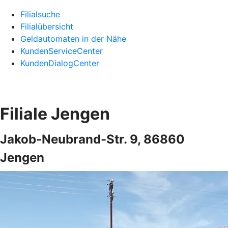
Filialsuche
Filialübersicht
Geldautomaten in der Nähe
KundenServiceCenter
KundenDialogCenter
Filiale Jengen
Jakob-Neubrand-Str. 9, 86860
Jengen