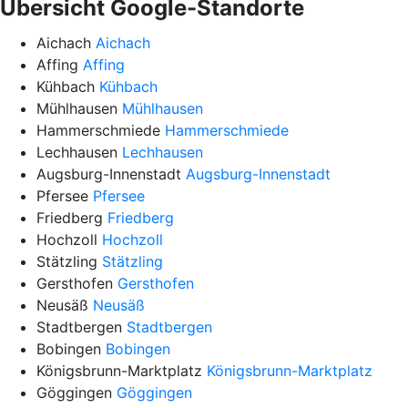
Übersicht Google-Standorte
Aichach
Aichach
Affing
Affing
Kühbach
Kühbach
Mühlhausen
Mühlhausen
Hammerschmiede
Hammerschmiede
Lechhausen
Lechhausen
Augsburg-Innenstadt
Augsburg-Innenstadt
Pfersee
Pfersee
Friedberg
Friedberg
Hochzoll
Hochzoll
Stätzling
Stätzling
Gersthofen
Gersthofen
Neusäß
Neusäß
Stadtbergen
Stadtbergen
Bobingen
Bobingen
Königsbrunn-Marktplatz
Königsbrunn-Marktplatz
Göggingen
Göggingen