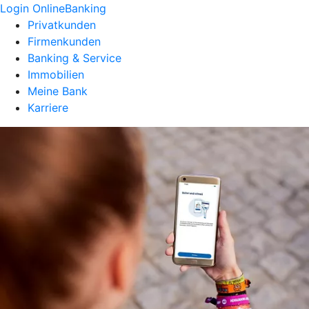
Login OnlineBanking
Privatkunden
Firmenkunden
Banking & Service
Immobilien
Meine Bank
Karriere