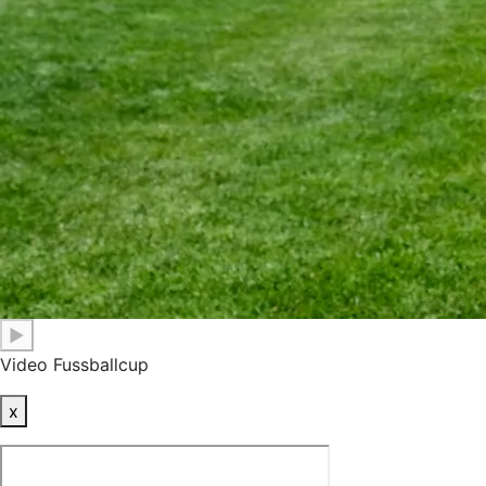
▶
Video Fussballcup
x