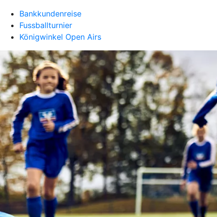
Bankkundenreise
Fussballturnier
Königwinkel Open Airs